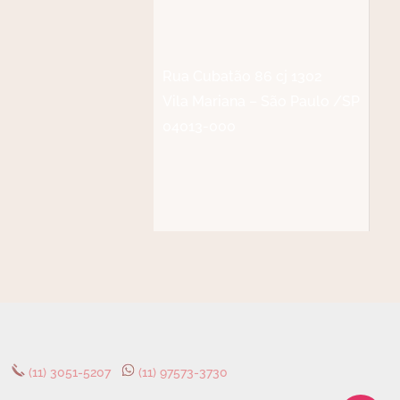
Rua Cubatão 86 cj 1302
Vila Mariana – São Paulo /SP
04013-000
(11) 3051-5207
(11) 97573-3730