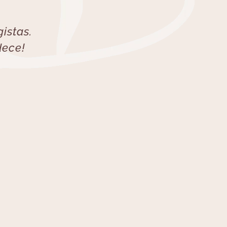
istas.
dece!