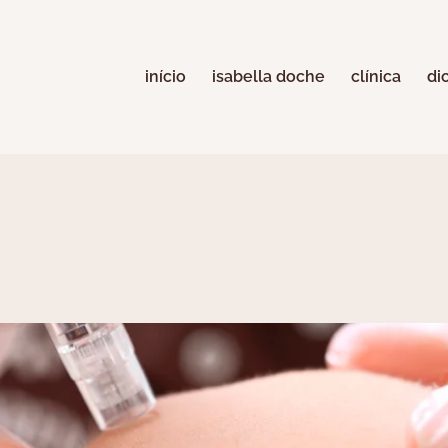
início
isabella doche
clínica
di