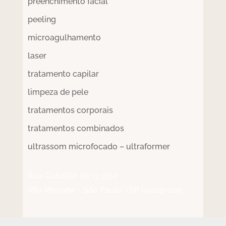
preenchimento facial
peeling
microagulhamento
laser
tratamento capilar
limpeza de pele
tratamentos corporais
tratamentos combinados
ultrassom microfocado – ultraformer
Rua Cubatão 86 cj 1302
Vila Mariana – São Paulo /SP 04013-000