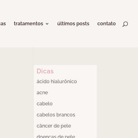
cas
tratamentos
últimos posts
contato
Dicas
ácido hialurônico
acne
cabelo
cabelos brancos
câncer de pele
doenças de pele