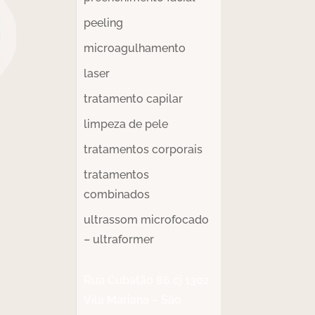
peeling
microagulhamento
laser
tratamento capilar
limpeza de pele
tratamentos corporais
tratamentos
combinados
ultrassom microfocado
– ultraformer
Rua Cubatão 86 cj 1302
Vila Mariana – São