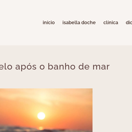
início
isabella doche
clínica
di
elo após o banho de mar