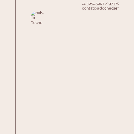
11 3051.5207 / 97376.3730
contato@dochedermatologi